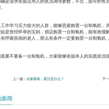
的确是需求依据运用人的状况调理参数，不过，如今的售
理。
是工作学习压力较大的人群，能够思索购置一台制氧机，
假如是曾经怀孕的宝妈，倡议购置一台制氧机，能有效缓
患有呼吸疾病的老人，那么有条件一定要购置一台制氧机
到底要不要备一台制氧机，大家能够依据本人的实践状况
上一篇：
在家吸氧，要注意什么？
下
他新闻