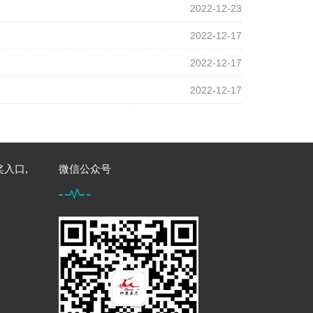
2022-12-23
2022-12-17
2022-12-17
2022-12-17
入口,
微信公众号