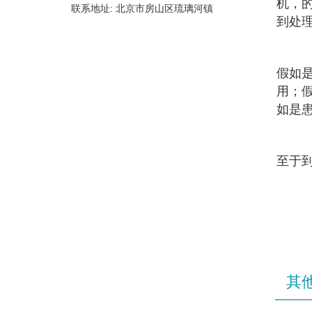
机，
联系地址: 北京市房山区琉璃河镇
到处
假如
用；
如是
至于
其