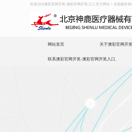
欢迎访问澳彩官网开奖-澳彩官网开奖入口,官方网站！全国服务热线：40
网站首页
关于澳彩官网开奖
联系澳彩官网开奖-澳彩官网开奖入口,