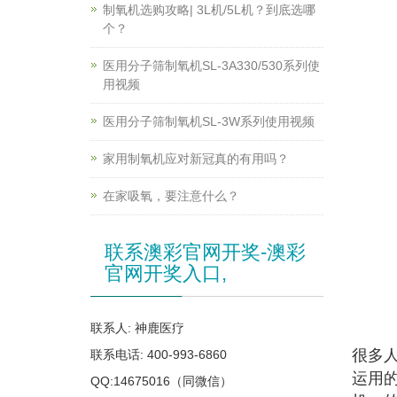
制氧机选购攻略| 3L机/5L机？到底选哪
个？
医用分子筛制氧机SL-3A330/530系列使
用视频
医用分子筛制氧机SL-3W系列使用视频
家用制氧机应对新冠真的有用吗？
在家吸氧，要注意什么？
联系澳彩官网开奖-澳彩
官网开奖入口,
联系人: 神鹿医疗
很多
联系电话: 400-993-6860
运用
QQ:14675016（同微信）