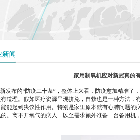
业新闻
家用制氧机应对新冠真的
新发布的“防疫二十条”，整体上来看，防疫愈加精准了
没有道理。假如医疗资源呈现挤兑，自救也是一种方法，
可能能起到决议性作用。特别是家里原本就有心肺问题的
机的。离不开氧气的病人，以至需求额外准备一台备用机