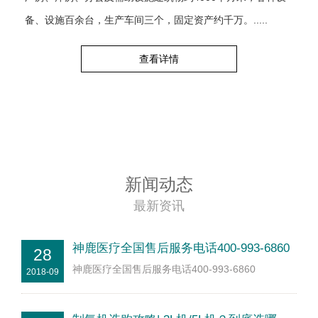
备、设施百余台，生产车间三个，固定资产约千万。.....
查看详情
新闻动态
最新资讯
神鹿医疗全国售后服务电话400-993-6860
28
神鹿医疗全国售后服务电话400-993-6860
2018-09